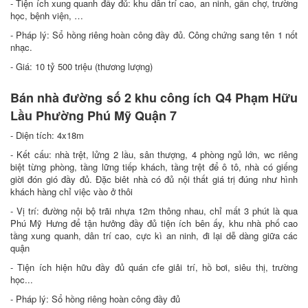
- Tiện ích xung quanh đầy đủ: khu dân trí cao, an ninh, gần chợ, trường
học, bệnh viện, …
- Pháp lý: Sổ hồng riêng hoàn công đầy đủ. Công chứng sang tên 1 nốt
nhạc.
- Giá: 10 tỷ 500 triệu (thương lượng)
Bán nhà đường số 2 khu công ích Q4 Phạm Hữu
Lầu Phường Phú Mỹ Quận 7
- Diện tích: 4x18m
- Kết cấu: nhà trệt, lửng 2 lầu, sân thượng, 4 phòng ngủ lớn, wc riêng
biệt từng phòng, tầng lững tiếp khách, tầng trệt để ô tô, nhà có giếng
giời đón gió đầy đủ. Đặc biêt nhà có đủ nội thất giá trị đúng như hình
khách hàng chỉ việc vào ở thôi
- Vị trí: đường nội bộ trãi nhựa 12m thông nhau, chỉ mất 3 phút là qua
Phú Mỹ Hưng để tận hưởng đầy đủ tiện ích bên ấy, khu nhà phố cao
tầng xung quanh, dân trí cao, cực kì an ninh, đi lại dễ dàng giữa các
quận
- Tiện ích hiện hữu đầy đủ quán cfe giải trí, hồ bơi, siêu thị, trường
học...
- Pháp lý: Sổ hồng riêng hoàn công đầy đủ