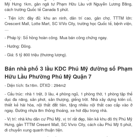
Mỹ Hưng 1km, gần ngã tư Phạm Hữu Lầu với Nguyễn Lương Bằng,
cách trường Quốc tế Canada 5 phút.
- Tiện ích: đầy đủ: khu an ninh, dân trí cao, gần chợ, TTTM lớn:
Crescent Mall, Lotte Mart, SC ViVo City, trường học Quốc tế, bệnh viện,
…
- Pháp lý: Sổ hồng hoàn công. Mua bán công chứng ngay.
- Hướng: Đông.
- Giá: 5 tỷ 800 triệu (thương lượng).
Bán nhà phố 3 lầu KDC Phú Mỹ đường số Phạm
Hữu Lầu Phường Phú Mỹ Quận 7
- Diện tích: 5x16m. DTXD : 294m2
- Cấu trúc: nhà 1 trệt, 3 lầu, 4 phòng ngủ, 1 phòng thờ, 1 phòng tập thể
dục đa năng, sân phơi, sân thượng, giếng trời. Nhà xây dựng kiên cố,
thiết kế hài hòa, nội thất đắt tiền, tặng nhiều nội thất cao cấp vào ở
ngay. Đường nhựa 8m thông thoáng, xe hơi đậu trong nhà.
- Vị trí: nhà khu dân cư Phú Mỹ, vị trí rất đẹp, liền kề khu đô thị Phú Mỹ
Hưng, gần TTTM Cresent Mall, SC Vivio City, cách cầu Phú Mỹ 5 phút,
di chuyển xung quanh thuận tiện.