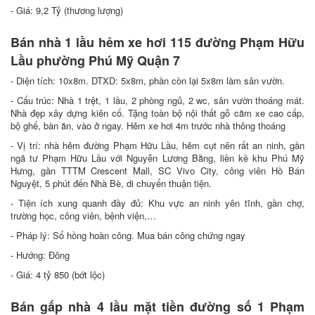
- Giá: 9,2 Tỷ (thương lượng)
Bán nhà 1 lầu hẻm xe hơi 115 đường Phạm Hữu
Lầu phường Phú Mỹ Quận 7
- Diện tích: 10x8m. DTXD: 5x8m, phần còn lại 5x8m làm sân vườn.
- Cấu trúc: Nhà 1 trệt, 1 lầu, 2 phòng ngủ, 2 wc, sân vườn thoáng mát.
Nhà đẹp xây dựng kiên cố. Tặng toàn bộ nội thất gỗ căm xe cao cấp,
bộ ghế, bàn ăn, vào ở ngay. Hẻm xe hơi 4m trước nhà thông thoáng
- Vị trí: nhà hẻm đường Phạm Hữu Lầu, hẻm cụt nên rất an ninh, gần
ngã tư Phạm Hữu Lầu với Nguyễn Lương Bằng, liền kề khu Phú Mỹ
Hưng, gần TTTM Crescent Mall, SC Vivo City, công viên Hồ Bán
Nguyệt, 5 phút đến Nhà Bè, di chuyển thuận tiện.
- Tiện ích xung quanh đầy đủ: Khu vực an ninh yên tĩnh, gần chợ,
trường học, công viên, bệnh viện,…
- Pháp lý: Sổ hồng hoàn công. Mua bán công chứng ngay
- Hướng: Đông
- Giá: 4 tỷ 850 (bớt lộc)
Bán gấp nhà 4 lầu mặt tiền đường số 1 Phạm