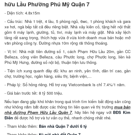
hữu Lầu Phường Phú Mỹ Quận 7
- Diện tích: 4.8x15m
- Cấu trúc: Nhà 1 trệt, 4 lầu, 5 phòng ngủ, 6wc, 1 phòng khách và gara
xe hơi, ngà bếp tất cả đều riêng biệt. Nhà xây kiên cố, tặng hết nội thất
gồm 6 máy lạnh, giường, tủ, tivi, máy lạnh và máy giặt. Nhà xây lệch
tầng rất sang trọng, thích hợp vừa ở vừa kinh doanh mua bán hoặc mở
văn phòng công ty. Đường nhựa 10m rộng rãi thông thoáng.
- Vị trí: Nhà mặt tiền đường số 1, cách Phạm Hữu Lầu 20m, gần CC
Belleza, công viên Belleza, cầu Phước long, chợ Phước long, liền kề
Phú Mỹ Hưng, đường số nội bộ, thuận tiện lưu thông.
- Tiện ích xung quanh đầy đủ: khu an ninh, yên tĩnh, dân trí cao, gần
chợ, trường học, ngân hàng, siêu thị, bệnh viện,...
- Pháp lý: Sổ hồng riêng. Hỗ trợ vay Vietcombank ls chỉ 7.4%/1 năm.
- Giá bán trước tết: 8 tỷ 500 triệu.
Nếu bạn đang gặp khó khăn trong quá trình tìm kiếm bất động sản cũng
như không nắm bắt được các thông tin liên quan về thị trường
mua bán
nhà đường Phạm Hữu Lầu Quận 7
, hãy liên hệ ngay với
BĐS Kim
Điền
để được hỗ trợ và tư vấn cụ thể, nhanh chóng nhất nhé.
- Tham khảo thêm:
Bán nhà Quận 7 dưới 6 tỷ
- Tham khảo thêm:
Ký gửi nhà đất Quận 7