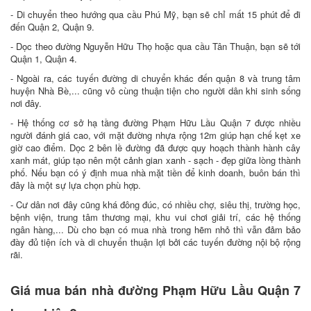
- Di chuyển theo hướng qua cầu Phú Mỹ, bạn sẽ chỉ mất 15 phút để đi
đến Quận 2, Quận 9.
- Dọc theo đường Nguyễn Hữu Thọ hoặc qua cầu Tân Thuận, bạn sẽ tới
Quận 1, Quận 4.
- Ngoài ra, các tuyến đường di chuyển khác đến quận 8 và trung tâm
huyện Nhà Bè,... cũng vô cùng thuận tiện cho người dân khi sinh sống
nơi đây.
- Hệ thống cơ sở hạ tầng đường Phạm Hữu Lầu Quận 7 được nhiều
người đánh giá cao, với mặt đường nhựa rộng 12m giúp hạn chế kẹt xe
giờ cao điểm. Dọc 2 bên lề đường đã được quy hoạch thành hành cây
xanh mát, giúp tạo nên một cảnh gian xanh - sạch - đẹp giữa lòng thành
phố. Nếu bạn có ý định mua nhà mặt tiền để kinh doanh, buôn bán thì
đây là một sự lựa chọn phù hợp.
- Cư dân nơi đây cũng khá đông đúc, có nhiều chợ, siêu thị, trường học,
bệnh viện, trung tâm thương mại, khu vui chơi giải trí, các hệ thống
ngân hàng,... Dù cho bạn có mua nhà trong hẽm nhỏ thì vẫn đảm bảo
đày đủ tiện ích và di chuyển thuận lợi bởi các tuyến đường nội bộ rộng
rãi.
Giá mua bán nhà đường Phạm Hữu Lầu Quận 7