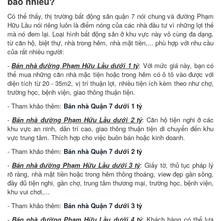
bao nhiêu?
Có thể thấy, thị trường bất động sản quận 7 nói chung và đường Phạm
Hữu Lầu nói riêng luôn là điểm nóng của các nhà đầu tư vì những lợi thế
mà nó đem lại. Loại hình bất động sản ở khu vực này vô cùng đa dạng,
từ căn hộ, biệt thự, nhà trong hẻm, nhà mặt tiền,... phù hợp với nhu cầu
của rất nhiều người:
-
Bán nhà đường Phạm Hữu Lầu dưới 1 tỷ
: Với mức giá này, bạn có
thể mua những căn nhà mặc tiện hoặc trong hẻm có ô tô vào được với
diện tích từ 20 - 35m2, vị trí thuận lợi, nhiều tiện ích kèm theo như chợ,
trường học, bệnh viện, giao thông thuận tiện.
- Tham khảo thêm:
Bán nhà Quận 7 dưới 1 tỷ
-
Bán nhà đường Phạm Hữu Lầu dưới 2 tỷ
: Căn hộ tiện nghi ở các
khu vực an ninh, dân trí cao, giao thông thuận tiện di chuyển đến khu
vực trung tâm. Thích hợp cho việc buôn bán hoặc kinh doanh.
- Tham khảo thêm:
Bán nhà Quận 7 dưới 2 tỷ
-
Bán nhà đường Phạm Hữu Lầu dưới 3 tỷ
: Giấy tờ, thủ tục pháp lý
rõ ràng, nhà mặt tiền hoặc trong hẻm thông thoáng, view đẹp gần sông,
đầy đủ tiện nghi, gần chợ, trung tâm thương mại, trường học, bệnh viện,
khu vui chơi,...
- Tham khảo thêm:
Bán nhà Quận 7 dưới 3 tỷ
-
Bán nhà đường Phạm Hữu Lầu dưới 4 tỷ
: Khách hàng có thể lựa