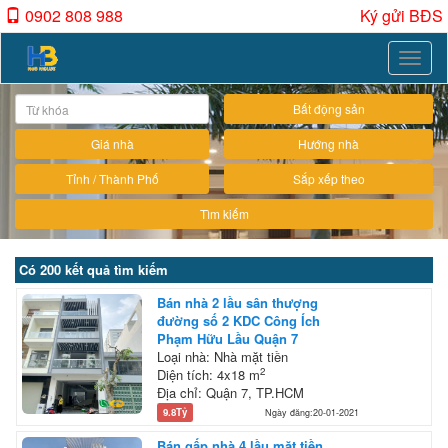
0902 808 988
Ký gửi BĐS
Toggle
naviga
Bất động sản
Giá nhà
Hướng nhà
Tỉnh / Thành Phố
Sắp xếp theo
Tìm kiếm
Có 200 kết quả tìm kiếm
Bán nhà 2 lầu sân thượng
đường số 2 KDC Công Ích
Phạm Hữu Lầu Quận 7
Loại nhà: Nhà mặt tiền
2
Diện tích: 4x18 m
Địa chỉ: Quận 7, TP.HCM
9.8Tỷ
Ngày đăng:20-01-2021
Bán gấp nhà 4 lầu mặt tiền