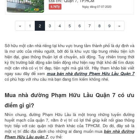
Địa chỉ: Quận 7, TP.HCM
5.79Tỷ
Ngày đăng:07-07-2020
«
1
2
3
4
5
6
7
8
9
»
Sở hữu một căn nhà riêng tại khu vực trung tâm thành phố là dự định và
là mơ ước của nhiều người, bởi đó là khu vực tập trung nhiều tiện ích
hiện đại, giao thông thuận lợi di chuyển, sôi động. Tuy nhiên trong thời
kỳ thị trường bất động sản biến động như hiện nay thật khó để tìm được
một căn nhà có vị trí đẹp, tiện nghi mà giá tốt. Hãy tham khảo bài viết
ngay sau đây để xem
mua bán nhà đường Phạm Hữu Lầu Quận 7
có phù hợp với nhu cầu mà bạn đang tìm kiếm không nhé.
Mua nhà đường Phạm Hữu Lầu Quận 7 có ưu
điểm gì gì?
Nhìn chung, đường Phạm Hữu Lầu là một trong những tuyến đường
huyết mạch của quận 7, nằm ở vị trí có lợi thế giúp kết nối giao thông
trực tiếp với các quận nội thành khác của TPHCM. Do đó, đây sẽ là
một vị trí đắc địa dành cho những ai đang muốn mua
bán nhà đường
Phạm Hữu Lầu quận 7
, cụ thể: