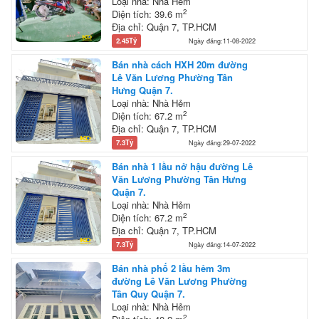
Loại nhà: Nhà Hẻm
2
Diện tích: 39.6 m
Địa chỉ: Quận 7, TP.HCM
2.45Tỷ
Ngày đăng:11-08-2022
Bán nhà cách HXH 20m đường
Lê Văn Lương Phường Tân
Hưng Quận 7.
Loại nhà: Nhà Hẻm
2
Diện tích: 67.2 m
Địa chỉ: Quận 7, TP.HCM
7.3Tỷ
Ngày đăng:29-07-2022
Bán nhà 1 lầu nở hậu đường Lê
Văn Lương Phường Tân Hưng
Quận 7.
Loại nhà: Nhà Hẻm
2
Diện tích: 67.2 m
Địa chỉ: Quận 7, TP.HCM
7.3Tỷ
Ngày đăng:14-07-2022
Bán nhà phố 2 lầu hẻm 3m
đường Lê Văn Lương Phường
Tân Quy Quận 7.
Loại nhà: Nhà Hẻm
2