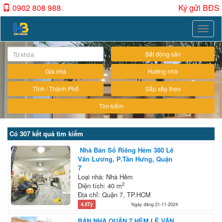
0902 808 988
Ký gửi BĐS
Toggle
naviga
Bất động sản
Giá nhà
Hướng nhà
Tỉnh / Thành Phố
Sắp xếp theo
Tìm kiếm
Có 307 kết quả tìm kiếm
Nhà Bán Sổ Riêng Hẻm 380 Lê
Văn Lương, P.Tân Hưng, Quận
7
Loại nhà: Nhà Hẻm
2
Diện tích: 40 m
Địa chỉ: Quận 7, TP.HCM
4.5Tỷ
Ngày đăng:21-11-2024
BÁN NHÀ QUẬN 7 HẺM LÊ VĂN