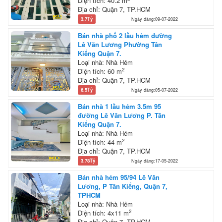
Diện tích: 40.2 m
Địa chỉ: Quận 7, TP.HCM
3.7Tỷ
Ngày đăng:09-07-2022
Bán nhà phố 2 lầu hẻm đường
Lê Văn Lương Phường Tân
Kiểng Quận 7.
Loại nhà: Nhà Hẻm
2
Diện tích: 60 m
Địa chỉ: Quận 7, TP.HCM
6.5Tỷ
Ngày đăng:05-07-2022
Bán nhà 1 lầu hẻm 3.5m 95
đường Lê Văn Lương P. Tân
Kiểng Quận 7.
Loại nhà: Nhà Hẻm
2
Diện tích: 44 m
Địa chỉ: Quận 7, TP.HCM
3.78Tỷ
Ngày đăng:17-05-2022
Bán nhà hẻm 95/94 Lê Văn
Lương, P Tân Kiểng, Quận 7,
TPHCM
Loại nhà: Nhà Hẻm
2
Diện tích: 4x11 m
Địa chỉ: Quận 7, TP.HCM