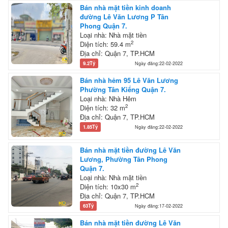
Bán nhà mặt tiền kinh doanh
đường Lê Văn Lương P Tân
Phong Quận 7.
Loại nhà: Nhà mặt tiền
2
Diện tích: 59.4 m
Địa chỉ: Quận 7, TP.HCM
9.2Tỷ
Ngày đăng:22-02-2022
Bán nhà hẻm 95 Lê Văn Lương
Phường Tân Kiểng Quận 7.
Loại nhà: Nhà Hẻm
2
Diện tích: 32 m
Địa chỉ: Quận 7, TP.HCM
1.85Tỷ
Ngày đăng:22-02-2022
Bán nhà mặt tiền đường Lê Văn
Lương, Phường Tân Phong
Quận 7.
Loại nhà: Nhà mặt tiền
2
Diện tích: 10x30 m
Địa chỉ: Quận 7, TP.HCM
63Tỷ
Ngày đăng:17-02-2022
Bán nhà mặt tiền đường Lê Văn