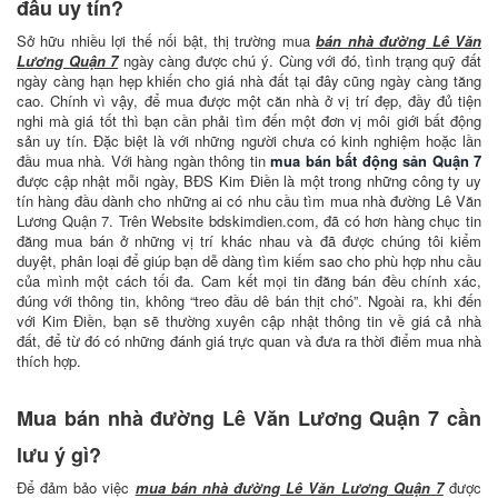
đâu uy tín?
Sở hữu nhiều lợi thế nối bật, thị trường mua
bán nhà đường Lê Văn
Lương Quận 7
ngày càng được chú ý. Cùng với đó, tình trạng quỹ đất
ngày càng hạn hẹp khiến cho giá nhà đất tại đây cũng ngày càng tăng
cao. Chính vì vậy, để mua được một căn nhà ở vị trí đẹp, đầy đủ tiện
nghi mà giá tốt thì bạn cần phải tìm đến một đơn vị môi giới bất động
sản uy tín. Đặc biệt là với những người chưa có kinh nghiệm hoặc lần
đầu mua nhà. Với hàng ngàn thông tin
mua bán bất động sản Quận 7
được cập nhật mỗi ngày, BĐS Kim Điền là một trong những công ty uy
tín hàng đầu dành cho những ai có nhu cầu tìm mua nhà đường Lê Văn
Lương Quận 7. Trên Website bdskimdien.com, đã có hơn hàng chục tin
đăng mua bán ở những vị trí khác nhau và đã được chúng tôi kiểm
duyệt, phân loại để giúp bạn dễ dàng tìm kiếm sao cho phù hợp nhu cầu
của mình một cách tối đa. Cam kết mọi tin đăng bán đều chính xác,
đúng với thông tin, không “treo đầu dê bán thịt chó”. Ngoài ra, khi đến
với Kim Điền, bạn sẽ thường xuyên cập nhật thông tin về giá cả nhà
đất, để từ đó có những đánh giá trực quan và đưa ra thời điểm mua nhà
thích hợp.
Mua bán nhà đường Lê Văn Lương Quận 7 cần
lưu ý gì?
Để đảm bảo việc
mua bán nhà đường Lê Văn Lương Quận 7
được