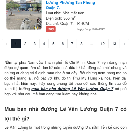
Lương Phường Tân Phong
Quận 7.
Loại nhà: Nhà mặt tiền
2
Diện tích: 300 m
Địa chỉ: Quận 7, TP.HCM
63Tỷ
Ngày đăng:16-02-2022
«
1
2
3
4
5
6
7
8
...
12
13
»
Nằm tại phía Nam của Thành phố Hồ Chí Minh, Quận 7 hiện đang nhận
được sự quan tâm rất lớn từ các nhà đầu tư bất động sản nói chung và
những ai đang có ý định mua nhà ở tại đây. Bởi những tiềm năng mà nó
có thể mang lại, nổi bật với khu đô thị Phú Mỹ Hưng xa hoa, hiện đại
bậc nhất hiện nay. Hãy cùng chúng tôi theo dõi các thông tin sau để
xem thị trường
mua bán nhà đường Lê Văn Lương Quận 7
có phù
hợp với nhu cầu mà bạn đang tìm kiếm hay không nhé.
Mua bán nhà đường Lê Văn Lương Quận 7 có
lợi thế gì?
Lê Văn Lương là một trong những tuyến đường lớn, nằm liền kế các con