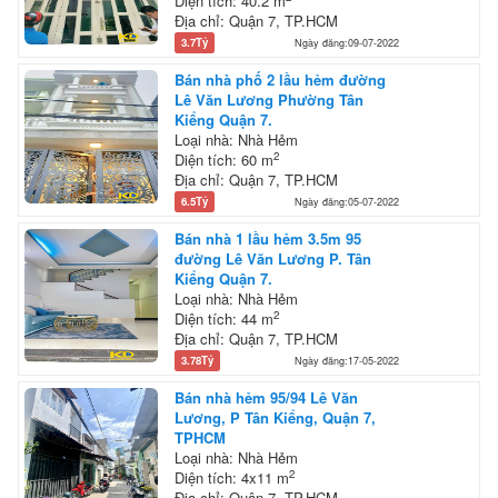
Diện tích: 40.2 m
Địa chỉ: Quận 7, TP.HCM
3.7Tỷ
Ngày đăng:09-07-2022
Bán nhà phố 2 lầu hẻm đường
Lê Văn Lương Phường Tân
Kiểng Quận 7.
Loại nhà: Nhà Hẻm
2
Diện tích: 60 m
Địa chỉ: Quận 7, TP.HCM
6.5Tỷ
Ngày đăng:05-07-2022
Bán nhà 1 lầu hẻm 3.5m 95
đường Lê Văn Lương P. Tân
Kiểng Quận 7.
Loại nhà: Nhà Hẻm
2
Diện tích: 44 m
Địa chỉ: Quận 7, TP.HCM
3.78Tỷ
Ngày đăng:17-05-2022
Bán nhà hẻm 95/94 Lê Văn
Lương, P Tân Kiểng, Quận 7,
TPHCM
Loại nhà: Nhà Hẻm
2
Diện tích: 4x11 m
Địa chỉ: Quận 7, TP.HCM