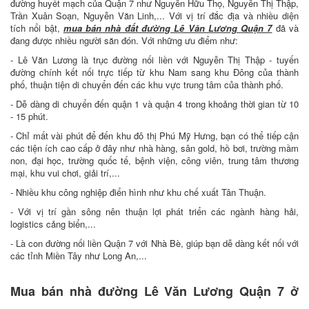
đường huyết mạch của Quận 7 như Nguyễn Hữu Thọ, Nguyễn Thị Thập,
Trần Xuân Soạn, Nguyễn Văn Linh,... Với vị trí đắc địa và nhiều diện
tích nổi bật,
mua bán nhà đất đường Lê Văn Lương Quận 7
đã và
đang được nhiều người săn đón. Với những ưu điểm như:
- Lê Văn Lương là trục đường nối liền với Nguyễn Thị Thập - tuyến
đường chính kết nối trực tiếp từ khu Nam sang khu Đông của thành
phố, thuận tiện di chuyển đến các khu vực trung tâm của thành phố.
- Dễ dàng di chuyển đến quận 1 và quận 4 trong khoảng thời gian từ 10
- 15 phút.
- Chỉ mất vài phút để đến khu đô thị Phú Mỹ Hưng, bạn có thể tiếp cận
các tiện ích cao cấp ở đây như nhà hàng, sân gold, hồ bơi, trường mầm
non, đại học, trường quốc tế, bệnh viện, công viên, trung tâm thương
mại, khu vui chơi, giải trí,...
- Nhiều khu công nghiệp điển hình như khu chế xuất Tân Thuận.
- Với vị trí gần sông nên thuận lợi phát triển các ngành hàng hải,
logistics cảng biển,...
- Là con đường nối liền Quận 7 với Nhà Bè, giúp bạn dễ dàng kết nối với
các tỉnh Miền Tây như Long An,...
Mua bán nhà đường Lê Văn Lương Quận 7 ở