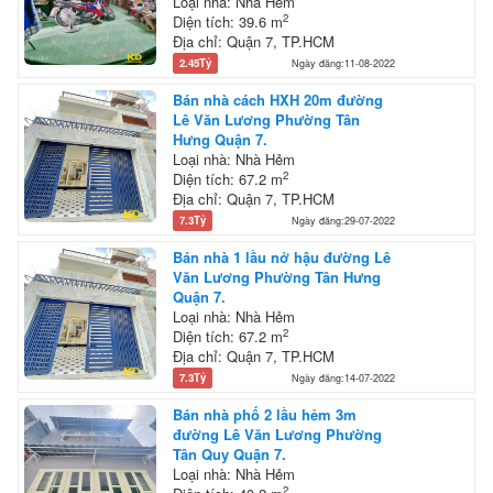
Loại nhà: Nhà Hẻm
2
Diện tích: 39.6 m
Địa chỉ: Quận 7, TP.HCM
2.45Tỷ
Ngày đăng:11-08-2022
Bán nhà cách HXH 20m đường
Lê Văn Lương Phường Tân
Hưng Quận 7.
Loại nhà: Nhà Hẻm
2
Diện tích: 67.2 m
Địa chỉ: Quận 7, TP.HCM
7.3Tỷ
Ngày đăng:29-07-2022
Bán nhà 1 lầu nở hậu đường Lê
Văn Lương Phường Tân Hưng
Quận 7.
Loại nhà: Nhà Hẻm
2
Diện tích: 67.2 m
Địa chỉ: Quận 7, TP.HCM
7.3Tỷ
Ngày đăng:14-07-2022
Bán nhà phố 2 lầu hẻm 3m
đường Lê Văn Lương Phường
Tân Quy Quận 7.
Loại nhà: Nhà Hẻm
2