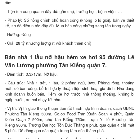
tâm.
- Tiện ích xung quanh đầy đủ: gần chợ, trường học, bệnh viện, …
- Pháp lý: Sổ hồng chính chủ hoàn công (không lo lộ giới), bản vẽ thiết
kế, sơ đồ điện nước đầy đủ. Mua bán công chứng sang tên trong ngày.
- Hướng: Đông
- Giá: 28 tỷ (thương lượng ít với khách thiện chí)
Bán nhà 1 lầu nở hậu hẻm xe hơi 95 đường Lê
Văn Lương phường Tân Kiểng quận 7.
- Diện tích: 3.3x17m. Nở hậu.
- Cấu trúc: Nhà 1 trệt, 1 lầu, 2 phòng ngủ, 3wc. Phòng rộng, thoáng
mát, có ban công, bố trí hợp lý thuận tiện sinh hoạt gia đình. Nhà đang
kinh doanh buôn bán. Hẻm xe hơi trước nhà thông thoáng, không bị
ngập nước, xe hơi chạy tới nhà.
- Vị trí: Vị trí giao thông thuận tiện rất thích hợp kinh doanh, cách UBND
Phường Tân Kiểng 500m, Co.op Food Trần Xuân Soạn 4 phút, Quận
Đoàn Quận 7 500m, chợ Tân Kiểng 750m, Trạm Y Tế Phường Tân
Kiểng 900m, Trường Đại học Tôn Đức Thắng 8 phút, qua quận 4 chỉ mất
5 phút. Dễ dàng qua các quận trung tâm của thành phố.