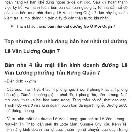
ngân hàng và hạn chế dùng ngoại tệ để đặt cọc. Sau khi hoàn thành
việc ký kết và thanh toán, bên bán cần bàn giao giấy tờ nhà đất, sổ đỏ
gốc cho bên mua nhà đường Lê Văn Lương Quận 7, lúc này bạn cần
kiểm tra lại mọi thông tin trên giấy tờ cẩn thận trước khi nhận.
Tham khảo thêm:
bán nhà đất đường Gò Ô Môi Quận 7
Top những căn nhà đang bán hot nhất tại đường
Lê Văn Lương Quận 7
Bán nhà 4 lầu mặt tiền kinh doanh đường Lê
Văn Lương phường Tân Hưng Quận 7
- Diện tích: 7x24m
- Cấu trúc: nhà 1 trệt, 4 lầu, 4 phòng ngủ, 8 wc, 3 phòng khách, 1 phòng
bếp rộng 70m2, 1 phòng giặt + phơi đồ, 1 phòng thờ, sân thượng. Nhà
mới đẹp, thiết kế hài hòa sang trọng. Tặng toàn bộ nội thất cao cấp.
Thích hợp vừa ở vừa kinh doanh buôn bán đa ngành nghề. Đường trước
nhà thông thoáng.
- Vị trí: nhà mặt tiền đường Lê Văn Lương, gần ngã tư Lê Văn Lương –
Nguyễn Thị Thập, gần siêu thị Lotte Mart, Sunrise City, cầu Kênh Tẻ,
tiềm năng kinh doanh thu lợi cao, thuận tiện di chuyển các quận trung