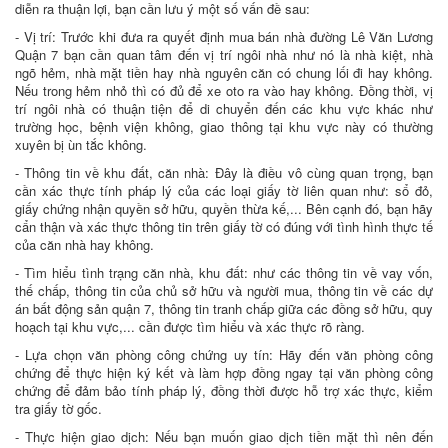
diễn ra thuận lợi, bạn cần lưu ý một số vấn đề sau:
- Vị trí: Trước khi đưa ra quyết định mua bán nhà đường Lê Văn Lương
Quận 7 bạn cần quan tâm đến vị trí ngôi nhà như nó là nhà kiệt, nhà
ngõ hẻm, nhà mặt tiền hay nhà nguyên căn có chung lối đi hay không.
Nếu trong hẻm nhỏ thì có đủ để xe oto ra vào hay không. Đồng thời, vị
trí ngôi nhà có thuận tiện để di chuyển đến các khu vực khác như
trường học, bệnh viện không, giao thông tại khu vực này có thường
xuyên bị ùn tắc không.
- Thông tin về khu đất, căn nhà: Đây là điều vô cùng quan trọng, bạn
cần xác thực tính pháp lý của các loại giấy tờ liên quan như: sổ đỏ,
giấy chứng nhận quyền sở hữu, quyền thừa kế,... Bên cạnh đó, bạn hãy
cẩn thận và xác thực thông tin trên giấy tờ có đúng với tình hình thực tế
của căn nhà hay không.
- Tìm hiểu tình trạng căn nhà, khu đất: như các thông tin về vay vốn,
thế chấp, thông tin của chủ sở hữu và người mua, thông tin về các dự
án bất động sản quận 7, thông tin tranh chấp giữa các đồng sở hữu, quy
hoạch tại khu vực,... cần được tìm hiểu và xác thực rõ ràng.
- Lựa chọn văn phòng công chứng uy tín: Hãy đến văn phòng công
chứng để thực hiện ký kết và làm hợp đồng ngay tại văn phòng công
chứng để đảm bảo tính pháp lý, đồng thời được hỗ trợ xác thực, kiểm
tra giấy tờ gốc.
- Thực hiện giao dịch: Nếu bạn muốn giao dịch tiền mặt thì nên đến