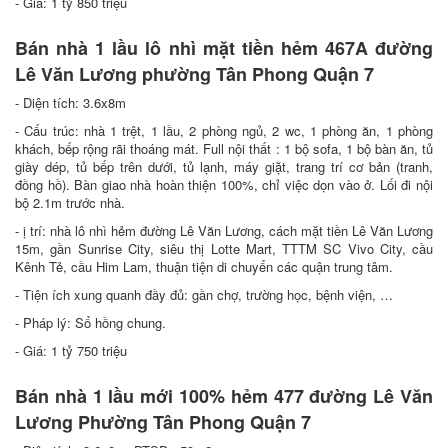
- Giá: 1 tỷ 850 triệu
Bán nhà 1 lầu lô nhì mặt tiền hẻm 467A đường
Lê Văn Lương phường Tân Phong Quận 7
- Diện tích: 3.6x8m
- Cấu trúc: nhà 1 trệt, 1 lầu, 2 phòng ngủ, 2 wc, 1 phòng ăn, 1 phòng
khách, bếp rộng rãi thoáng mát. Full nội thất : 1 bộ sofa, 1 bộ bàn ăn, tủ
giày dép, tủ bếp trên dưới, tủ lạnh, máy giặt, trang trí cơ bản (tranh,
đồng hồ). Bàn giao nhà hoàn thiện 100%, chỉ việc dọn vào ở. Lối đi nội
bộ 2.1m trước nhà.
- ị trí: nhà lô nhì hẻm đường Lê Văn Lương, cách mặt tiền Lê Văn Lương
15m, gần Sunrise City, siêu thị Lotte Mart, TTTM SC Vivo City, cầu
Kênh Tẻ, cầu Him Lam, thuận tiện di chuyển các quận trung tâm.
- Tiện ích xung quanh đầy đủ: gần chợ, trường học, bệnh viện, …
- Pháp lý: Sổ hồng chung.
- Giá: 1 tỷ 750 triệu
Bán nhà 1 lầu mới 100% hẻm 477 đường Lê Văn
Lương Phường Tân Phong Quận 7