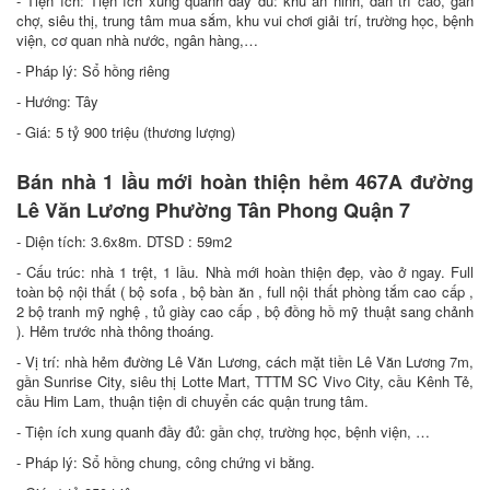
- Tiện ích: Tiện ích xung quanh đầy đủ: khu an ninh, dân trí cao, gần
chợ, siêu thị, trung tâm mua sắm, khu vui chơi giải trí, trường học, bệnh
viện, cơ quan nhà nước, ngân hàng,…
- Pháp lý: Sổ hồng riêng
- Hướng: Tây
- Giá: 5 tỷ 900 triệu (thương lượng)
Bán nhà 1 lầu mới hoàn thiện hẻm 467A đường
Lê Văn Lương Phường Tân Phong Quận 7
- Diện tích: 3.6x8m. DTSD : 59m2
- Cấu trúc: nhà 1 trệt, 1 lầu. Nhà mới hoàn thiện đẹp, vào ở ngay. Full
toàn bộ nội thất ( bộ sofa , bộ bàn ăn , full nội thất phòng tắm cao cấp ,
2 bộ tranh mỹ nghệ , tủ giày cao cấp , bộ đồng hồ mỹ thuật sang chảnh
). Hẻm trước nhà thông thoáng.
- Vị trí: nhà hẻm đường Lê Văn Lương, cách mặt tiền Lê Văn Lương 7m,
gần Sunrise City, siêu thị Lotte Mart, TTTM SC Vivo City, cầu Kênh Tẻ,
cầu Him Lam, thuận tiện di chuyển các quận trung tâm.
- Tiện ích xung quanh đầy đủ: gần chợ, trường học, bệnh viện, …
- Pháp lý: Sổ hồng chung, công chứng vi bằng.