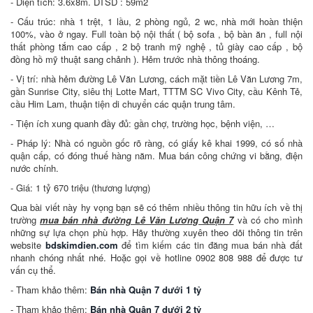
- Diện tích: 3.6x8m. DTSD : 59m2
- Cấu trúc: nhà 1 trệt, 1 lầu, 2 phòng ngủ, 2 wc, nhà mới hoàn thiện
100%, vào ở ngay. Full toàn bộ nội thất ( bộ sofa , bộ bàn ăn , full nội
thất phòng tắm cao cấp , 2 bộ tranh mỹ nghệ , tủ giày cao cấp , bộ
đồng hồ mỹ thuật sang chảnh ). Hẻm trước nhà thông thoáng.
- Vị trí: nhà hẻm đường Lê Văn Lương, cách mặt tiền Lê Văn Lương 7m,
gần Sunrise City, siêu thị Lotte Mart, TTTM SC Vivo City, cầu Kênh Tẻ,
cầu Him Lam, thuận tiện di chuyển các quận trung tâm.
- Tiện ích xung quanh đầy đủ: gần chợ, trường học, bệnh viện, …
- Pháp lý: Nhà có nguồn gốc rõ ràng, có giấy kê khai 1999, có số nhà
quận cấp, có đóng thuế hàng năm. Mua bán công chứng vi bằng, điện
nước chính.
- Giá: 1 tỷ 670 triệu (thương lượng)
Qua bài viết này hy vọng bạn sẽ có thêm nhiều thông tin hữu ích về thị
trường
mua bán nhà đường Lê Văn Lương Quận 7
và có cho mình
những sự lựa chọn phù hợp. Hãy thường xuyên theo dõi thông tin trên
website
bdskimdien.com
để tìm kiếm các tin đăng mua bán nhà đất
nhanh chóng nhất nhé. Hoặc gọi về hotline 0902 808 988 để được tư
vấn cụ thể.
- Tham khảo thêm:
Bán nhà Quận 7 dưới 1 tỷ
- Tham khảo thêm:
Bán nhà Quận 7 dưới 2 tỷ