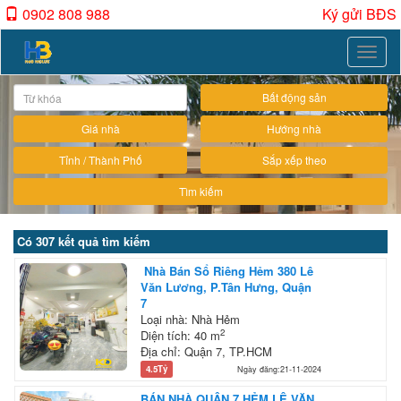
0902 808 988
Ký gửi BĐS
Toggle
naviga
Bất động sản
Giá nhà
Hướng nhà
Tỉnh / Thành Phố
Sắp xếp theo
Tìm kiếm
Có 307 kết quả tìm kiếm
Nhà Bán Sổ Riêng Hẻm 380 Lê
Văn Lương, P.Tân Hưng, Quận
7
Loại nhà: Nhà Hẻm
2
Diện tích: 40 m
Địa chỉ: Quận 7, TP.HCM
4.5Tỷ
Ngày đăng:21-11-2024
BÁN NHÀ QUẬN 7 HẺM LÊ VĂN