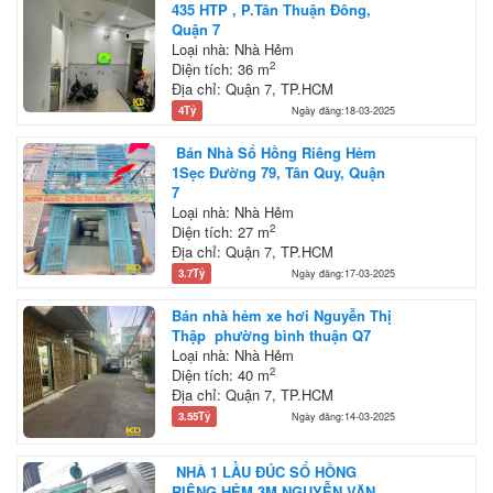
435 HTP , P.Tân Thuận Đông,
Quận 7
Loại nhà: Nhà Hẻm
2
Diện tích: 36 m
Địa chỉ: Quận 7, TP.HCM
4Tỷ
Ngày đăng:18-03-2025
Bán Nhà Sổ Hồng Riêng Hẻm
1Sẹc Đường 79, Tân Quy, Quận
7
Loại nhà: Nhà Hẻm
2
Diện tích: 27 m
Địa chỉ: Quận 7, TP.HCM
3.7Tỷ
Ngày đăng:17-03-2025
Bán nhà hẻm xe hơi Nguyễn Thị
Thập phường bình thuận Q7
Loại nhà: Nhà Hẻm
2
Diện tích: 40 m
Địa chỉ: Quận 7, TP.HCM
3.55Tỷ
Ngày đăng:14-03-2025
NHÀ 1 LẦU ĐÚC SỔ HỒNG
RIÊNG HẺM 3M NGUYỄN VĂN