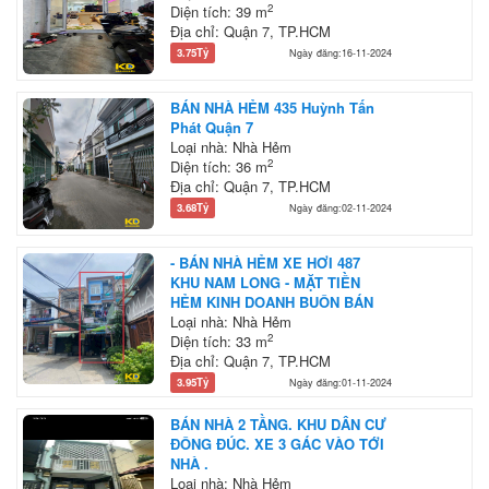
2
Diện tích: 39 m
Địa chỉ: Quận 7, TP.HCM
3.75Tỷ
Ngày đăng:16-11-2024
BÁN NHÀ HẺM 435 Huỳnh Tấn
Phát Quận 7
Loại nhà: Nhà Hẻm
2
Diện tích: 36 m
Địa chỉ: Quận 7, TP.HCM
3.68Tỷ
Ngày đăng:02-11-2024
- BÁN NHÀ HẺM XE HƠI 487
KHU NAM LONG - MẶT TIỀN
HẺM KINH DOANH BUÔN BÁN
Loại nhà: Nhà Hẻm
2
Diện tích: 33 m
Địa chỉ: Quận 7, TP.HCM
3.95Tỷ
Ngày đăng:01-11-2024
BÁN NHÀ 2 TẦNG. KHU DÂN CƯ
ĐÔNG ĐÚC. XE 3 GÁC VÀO TỚI
NHÀ .
Loại nhà: Nhà Hẻm