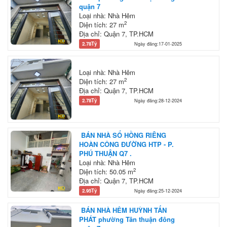
quận 7
Loại nhà: Nhà Hẻm
2
Diện tích: 27 m
Địa chỉ: Quận 7, TP.HCM
2.78Tỷ
Ngày đăng:17-01-2025
Loại nhà: Nhà Hẻm
2
Diện tích: 27 m
Địa chỉ: Quận 7, TP.HCM
2.78Tỷ
Ngày đăng:28-12-2024
BÁN NHÀ SỔ HỒNG RIÊNG
HOÀN CÔNG ĐƯỜNG HTP - P.
PHÚ THUẬN Q7 .
Loại nhà: Nhà Hẻm
2
Diện tích: 50.05 m
Địa chỉ: Quận 7, TP.HCM
2.95Tỷ
Ngày đăng:25-12-2024
BÁN NHÀ HẺM HUỲNH TẤN
PHÁT phường Tân thuận đông