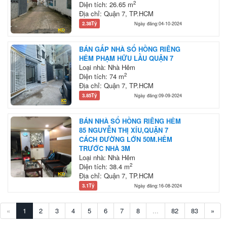
2
Diện tích: 26.65 m
Địa chỉ: Quận 7, TP.HCM
2.38Tỷ
Ngày đăng:04-10-2024
BÁN GẤP NHÀ SỔ HỒNG RIÊNG
HẺM PHẠM HỮU LẦU QUẬN 7
Loại nhà: Nhà Hẻm
2
Diện tích: 74 m
Địa chỉ: Quận 7, TP.HCM
3.85Tỷ
Ngày đăng:09-09-2024
BÁN NHÀ SỔ HỒNG RIÊNG HẺM
85 NGUYỄN THỊ XÍU,QUẬN 7
CÁCH ĐƯỜNG LỚN 50M.HẺM
TRƯỚC NHÀ 3M
Loại nhà: Nhà Hẻm
2
Diện tích: 38.4 m
Địa chỉ: Quận 7, TP.HCM
3.1Tỷ
Ngày đăng:16-08-2024
«
1
2
3
4
5
6
7
8
...
82
83
»