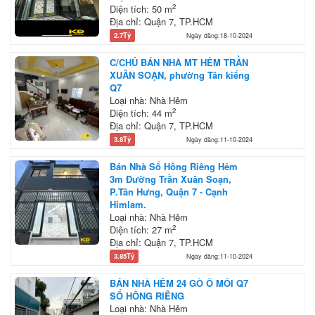
2
Diện tích: 50 m
Địa chỉ: Quận 7, TP.HCM
2.7Tỷ
Ngày đăng:18-10-2024
C/CHỦ BÁN NHÀ MT HẺM TRẦN
XUÂN SOẠN, phường Tân kiểng
Q7
Loại nhà: Nhà Hẻm
2
Diện tích: 44 m
Địa chỉ: Quận 7, TP.HCM
3.8Tỷ
Ngày đăng:11-10-2024
Bán Nhà Sổ Hồng Riêng Hẻm
3m Đường Trần Xuân Soạn,
P.Tân Hưng, Quận 7 - Cạnh
Himlam.
Loại nhà: Nhà Hẻm
2
Diện tích: 27 m
Địa chỉ: Quận 7, TP.HCM
3.85Tỷ
Ngày đăng:11-10-2024
BÁN NHÀ HẺM 24 GÒ Ô MÔI Q7
SỔ HỒNG RIÊNG
Loại nhà: Nhà Hẻm