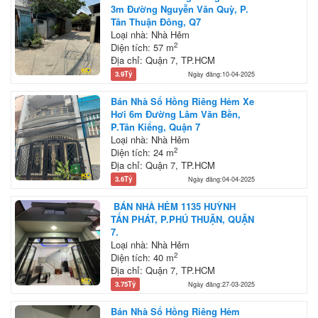
3m Đường Nguyễn Văn Quỳ, P.
Tân Thuận Đông, Q7
Loại nhà: Nhà Hẻm
2
Diện tích: 57 m
Địa chỉ: Quận 7, TP.HCM
3.9Tỷ
Ngày đăng:10-04-2025
Bán Nhà Sổ Hồng Riêng Hẻm Xe
Hơi 6m Đường Lâm Văn Bền,
P.Tân Kiểng, Quận 7
Loại nhà: Nhà Hẻm
2
Diện tích: 24 m
Địa chỉ: Quận 7, TP.HCM
3.6Tỷ
Ngày đăng:04-04-2025
BÁN NHÀ HẺM 1135 HUỲNH
TẤN PHÁT, P.PHÚ THUẬN, QUẬN
7.
Loại nhà: Nhà Hẻm
2
Diện tích: 40 m
Địa chỉ: Quận 7, TP.HCM
3.75Tỷ
Ngày đăng:27-03-2025
Bán Nhà Sổ Hồng Riêng Hẻm