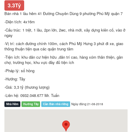
3.3Tỷ
Bán nhà 1 lầu hẻm 41 Đường Chuyên Dùng 9 phường Phú Mỹ quận 7
-Diện tích: 4x16m
-Cấu trúc: 1 trệt, 1 lầu, 2pn lớn, 2wc, nhà mới, xây dựng kiên cố, vào ở
ngay
-Vị trí: cách đường chính 100m, cách Phú Mỹ Hưng 3 phút đi xe, giao
thông thuận tiện qua các quận trung tâm
-Tiện ích: khu dân cư hiện hữu ,dân trí cao, hàng xóm thân thiện, gần
chợ, trường học, khu vực đầy đủ tiện ích
-Pháp lý: sổ hồng
-Hướng: Tây
-Giá: 3,3 tỷ (thương lượng)
-Liên hệ: 0932.048.677 Mr. Tuấn
Nhà Hẻm
Hướng Tây
Cần Bán nhà riêng
Ngày đăng:21-08-2018