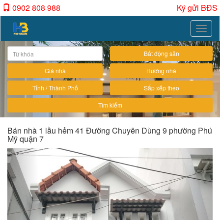
0902 808 988
Ký gửi BĐS
Toggle
naviga
Bất động sản
Giá nhà
Hướng nhà
Tỉnh / Thành Phố
Sắp xếp theo
Tìm kiếm
Bán nhà 1 lầu hẻm 41 Đường Chuyên Dùng 9 phường Phú
Mỹ quận 7
Previous
Next