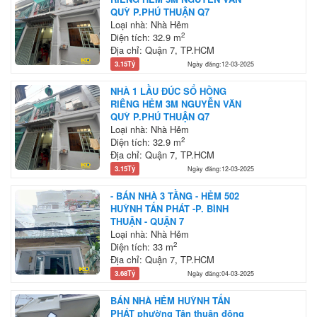
QUỲ P.PHÚ THUẬN Q7
Loại nhà: Nhà Hẻm
2
Diện tích: 32.9 m
Địa chỉ: Quận 7, TP.HCM
3.15Tỷ
Ngày đăng:12-03-2025
NHÀ 1 LẦU ĐÚC SỔ HỒNG
RIÊNG HẺM 3M NGUYỄN VĂN
QUỲ P.PHÚ THUẬN Q7
Loại nhà: Nhà Hẻm
2
Diện tích: 32.9 m
Địa chỉ: Quận 7, TP.HCM
3.15Tỷ
Ngày đăng:12-03-2025
- BÁN NHÀ 3 TẦNG - HẺM 502
HUỲNH TẤN PHÁT -P. BÌNH
THUẬN - QUẬN 7
Loại nhà: Nhà Hẻm
2
Diện tích: 33 m
Địa chỉ: Quận 7, TP.HCM
3.68Tỷ
Ngày đăng:04-03-2025
BÁN NHÀ HẺM HUỲNH TẤN
PHÁT phường Tân thuận đông