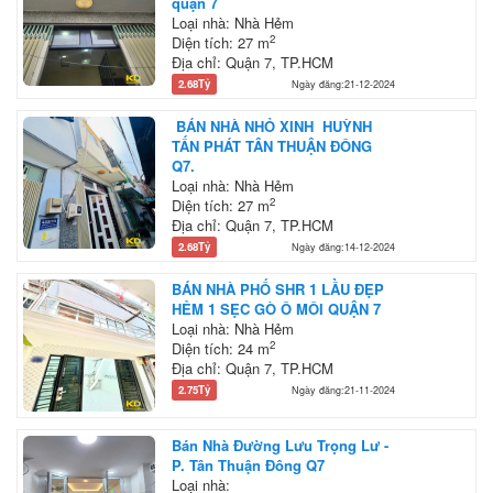
quận 7
Loại nhà: Nhà Hẻm
2
Diện tích: 27 m
Địa chỉ: Quận 7, TP.HCM
2.68Tỷ
Ngày đăng:21-12-2024
BÁN NHÀ NHỎ XINH HUỲNH
TẤN PHÁT TÂN THUẬN ĐÔNG
Q7.
Loại nhà: Nhà Hẻm
2
Diện tích: 27 m
Địa chỉ: Quận 7, TP.HCM
2.68Tỷ
Ngày đăng:14-12-2024
BÁN NHÀ PHỐ SHR 1 LẦU ĐẸP
HẺM 1 SẸC GÒ Ô MÔI QUẬN 7
Loại nhà: Nhà Hẻm
2
Diện tích: 24 m
Địa chỉ: Quận 7, TP.HCM
2.75Tỷ
Ngày đăng:21-11-2024
Bán Nhà Đường Lưu Trọng Lư -
P. Tân Thuận Đông Q7
Loại nhà: