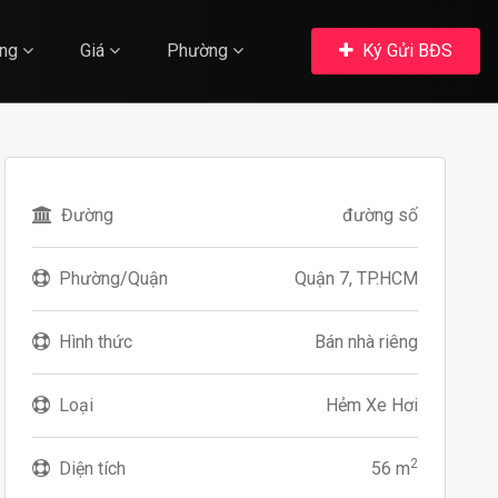
ng
Giá
Phường
Ký Gửi BĐS
Đường
đường số
Phường/Quận
Quận 7, TP.HCM
Hình thức
Bán nhà riêng
Loại
Hẻm Xe Hơi
2
Diện tích
56 m