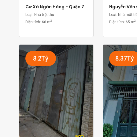
Cư Xá Ngân Hàng - Quận 7
Nguyễn Văn 
Loại: Nhà biệt thự
Loại: Nhà mặt ti
2
2
Diện tích:
66 m
Diện tích:
65 m
8.2Tỷ
8.37Tỷ