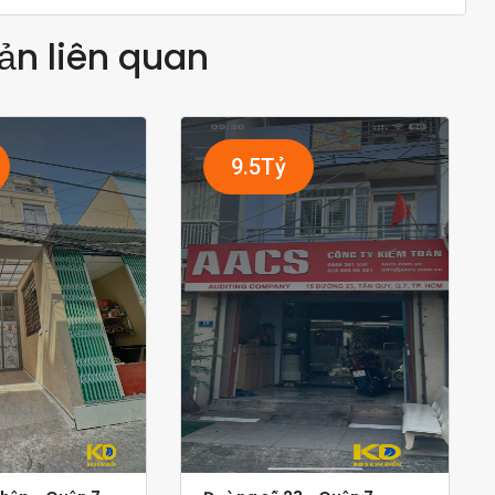
ản liên quan
9.5Tỷ