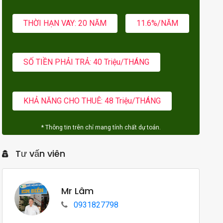
THỜI HẠN VAY: 20 NĂM
11.6%/NĂM
SỐ TIỀN PHẢI TRẢ: 40 Triệu/THÁNG
KHẢ NĂNG CHO THUÊ: 48 Triệu/THÁNG
* Thông tin trên chỉ mang tính chất dự toán.
Tư vấn viên
Mr Lâm
0931827798