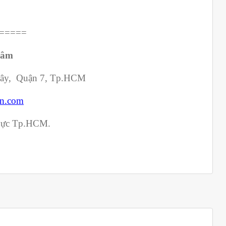
=====
Lâm
Tây, Quận 7, Tp.HCM
n.com
 vực Tp.HCM.