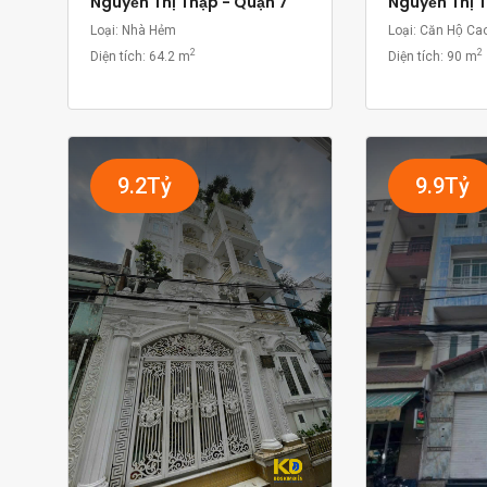
Nguyễn Thị Thập - Quận 7
Nguyễn Thị 
Loại: Nhà Hẻm
Loại: Căn Hộ Ca
2
2
Diện tích:
64.2 m
Diện tích:
90 m
9.2Tỷ
9.9Tỷ