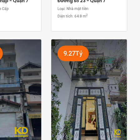
Thập - Quận 7
Đường số 23 - Quận 7
o Cấp
Loại: Nhà mặt tiền
2
Diện tích:
64.8 m
9.27Tỷ