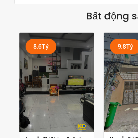
Bất động s
8.6Tỷ
9.8Tỷ