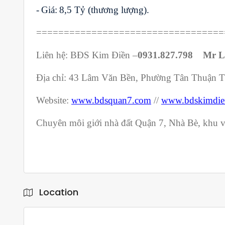
-
Giá:
8,5
T
ỷ
(
thương lượng
).
==================================
Liên hệ: BĐS Kim Điền –
0931.827.798 Mr 
Địa chỉ: 43 Lâm Văn Bền, Phường Tân Thuận 
Website:
www.bdsquan7.com
//
www.bdskimdie
Chuyên môi giới nhà đất Quận 7, Nhà Bè, khu
Location