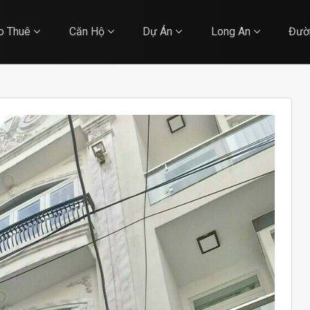
o Thuê
Căn Hộ
Dự Án
Long An
Đườ