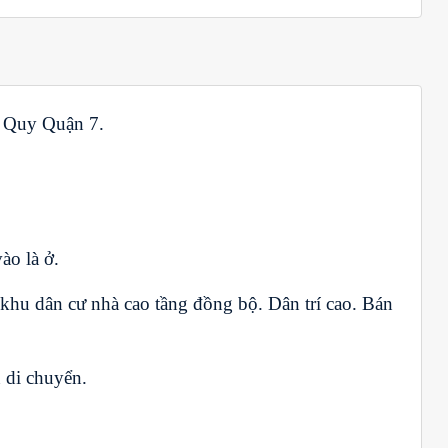
n Quy Quận 7.
ào là ở.
k
hu dân cư nhà cao tầng đồng bộ. Dân trí cao.
Bán
n di chuyển.