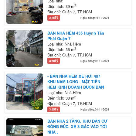
Loại nhà:
2
Diện tích: 39 m
Địa chỉ: Quận 7, TP.HCM
3.75Tỷ
Ngày đăng:16-11-2024
BÁN NHÀ HẺM 435 Huỳnh Tấn
Phát Quận 7
Loại nhà: Nhà Hẻm
2
Diện tích: 36 m
Địa chỉ: Quận 7, TP.HCM
3.68Tỷ
Ngày đăng:02-11-2024
- BÁN NHÀ HẺM XE HƠI 487
KHU NAM LONG - MẶT TIỀN
HẺM KINH DOANH BUÔN BÁN
Loại nhà: Nhà Hẻm
2
Diện tích: 33 m
Địa chỉ: Quận 7, TP.HCM
3.95Tỷ
Ngày đăng:01-11-2024
BÁN NHÀ 2 TẦNG. KHU DÂN CƯ
ĐÔNG ĐÚC. XE 3 GÁC VÀO TỚI
NHÀ .