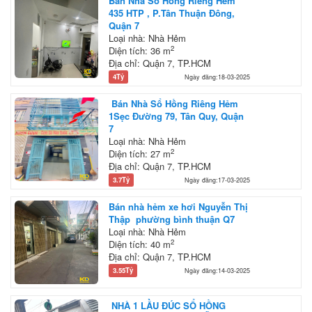
Bán Nhà Sổ Hồng Riêng Hẻm
435 HTP , P.Tân Thuận Đông,
Quận 7
Loại nhà: Nhà Hẻm
2
Diện tích: 36 m
Địa chỉ: Quận 7, TP.HCM
4Tỷ
Ngày đăng:18-03-2025
Bán Nhà Sổ Hồng Riêng Hẻm
1Sẹc Đường 79, Tân Quy, Quận
7
Loại nhà: Nhà Hẻm
2
Diện tích: 27 m
Địa chỉ: Quận 7, TP.HCM
3.7Tỷ
Ngày đăng:17-03-2025
Bán nhà hẻm xe hơi Nguyễn Thị
Thập phường bình thuận Q7
Loại nhà: Nhà Hẻm
2
Diện tích: 40 m
Địa chỉ: Quận 7, TP.HCM
3.55Tỷ
Ngày đăng:14-03-2025
NHÀ 1 LẦU ĐÚC SỔ HỒNG