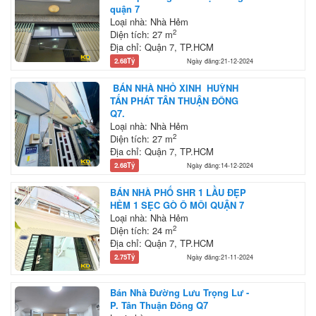
quận 7
Loại nhà: Nhà Hẻm
2
Diện tích: 27 m
Địa chỉ: Quận 7, TP.HCM
2.68Tỷ
Ngày đăng:21-12-2024
BÁN NHÀ NHỎ XINH HUỲNH
TẤN PHÁT TÂN THUẬN ĐÔNG
Q7.
Loại nhà: Nhà Hẻm
2
Diện tích: 27 m
Địa chỉ: Quận 7, TP.HCM
2.68Tỷ
Ngày đăng:14-12-2024
BÁN NHÀ PHỐ SHR 1 LẦU ĐẸP
HẺM 1 SẸC GÒ Ô MÔI QUẬN 7
Loại nhà: Nhà Hẻm
2
Diện tích: 24 m
Địa chỉ: Quận 7, TP.HCM
2.75Tỷ
Ngày đăng:21-11-2024
Bán Nhà Đường Lưu Trọng Lư -
P. Tân Thuận Đông Q7