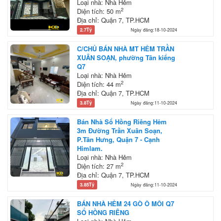
Loại nhà: Nhà Hẻm
2
Diện tích: 50 m
Địa chỉ: Quận 7, TP.HCM
2.7Tỷ
Ngày đăng:18-10-2024
C/CHỦ BÁN NHÀ MT HẺM TRẦN
XUÂN SOẠN, phường Tân kiểng
Q7
Loại nhà: Nhà Hẻm
2
Diện tích: 44 m
Địa chỉ: Quận 7, TP.HCM
3.8Tỷ
Ngày đăng:11-10-2024
Bán Nhà Sổ Hồng Riêng Hẻm
3m Đường Trần Xuân Soạn,
P.Tân Hưng, Quận 7 - Cạnh
Himlam.
Loại nhà: Nhà Hẻm
2
Diện tích: 27 m
Địa chỉ: Quận 7, TP.HCM
3.85Tỷ
Ngày đăng:11-10-2024
BÁN NHÀ HẺM 24 GÒ Ô MÔI Q7
SỔ HỒNG RIÊNG