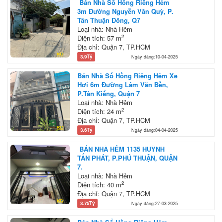
Bán Nhà Sổ Hồng Riêng Hẻm
3m Đường Nguyễn Văn Quỳ, P.
Tân Thuận Đông, Q7
Loại nhà: Nhà Hẻm
2
Diện tích: 57 m
Địa chỉ: Quận 7, TP.HCM
3.9Tỷ
Ngày đăng:10-04-2025
Bán Nhà Sổ Hồng Riêng Hẻm Xe
Hơi 6m Đường Lâm Văn Bền,
P.Tân Kiểng, Quận 7
Loại nhà: Nhà Hẻm
2
Diện tích: 24 m
Địa chỉ: Quận 7, TP.HCM
3.6Tỷ
Ngày đăng:04-04-2025
BÁN NHÀ HẺM 1135 HUỲNH
TẤN PHÁT, P.PHÚ THUẬN, QUẬN
7.
Loại nhà: Nhà Hẻm
2
Diện tích: 40 m
Địa chỉ: Quận 7, TP.HCM
3.75Tỷ
Ngày đăng:27-03-2025