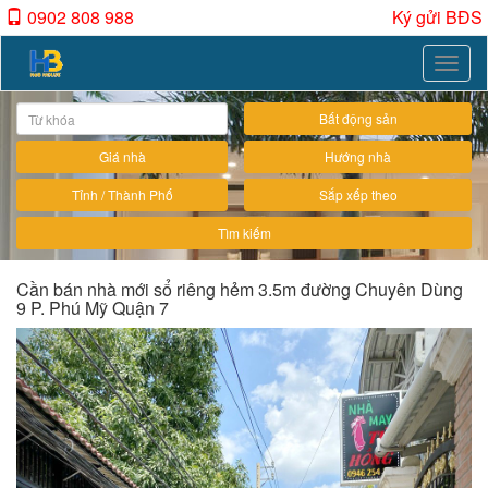
0902 808 988
Ký gửi BĐS
Toggle
naviga
Bất động sản
Giá nhà
Hướng nhà
Tỉnh / Thành Phố
Sắp xếp theo
Tìm kiếm
Cần bán nhà mới sổ riêng hẻm 3.5m đường Chuyên Dùng
9 P. Phú Mỹ Quận 7
Previous
Next