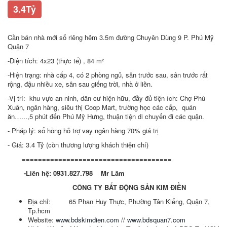
3.4Tỷ
Cần bán nhà mới sổ riêng hẻm 3.5m đường Chuyên Dùng 9 P. Phú Mỹ
Quận 7
-Diện tích: 4x23 (thực tế) , 84 m²
-Hiện trạng: nhà cấp 4, có 2 phòng ngủ, sân trước sau, sân trước rất
rộng, đậu nhiều xe, sân sau giếng trời, nhà ở liền.
-Vị trí: khu vực an ninh, dân cư hiện hữu, đầy đủ tiện ích: Chợ Phú
Xuân, ngân hàng, siêu thị Coop Mart, trường học các cấp, quán
ăn…...,5 phút đến Phú Mỹ Hưng, thuận tiện di chuyển đi các quận.
- Pháp lý: sổ hồng hỗ trợ vay ngân hàng 70% giá trị
- Giá: 3.4 Tỷ (còn thương lượng khách thiện chí)
=====================================
-
Liên hệ: 0931.827.798
Mr Lâm
CÔNG TY BẤT ĐỘNG SẢN KIM ĐIỀN
Địa chỉ: 65 Phan Huy Thực, Phường Tân Kiểng, Quận 7,
Tp.hcm
Website:
www.bdskimdien.com
//
www.bdsquan7.com