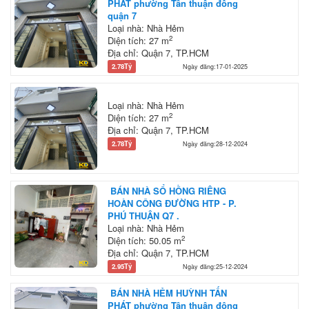
PHÁT phường Tân thuận đông
quận 7
Loại nhà: Nhà Hẻm
2
Diện tích: 27 m
Địa chỉ: Quận 7, TP.HCM
2.78Tỷ
Ngày đăng:17-01-2025
Loại nhà: Nhà Hẻm
2
Diện tích: 27 m
Địa chỉ: Quận 7, TP.HCM
2.78Tỷ
Ngày đăng:28-12-2024
BÁN NHÀ SỔ HỒNG RIÊNG
HOÀN CÔNG ĐƯỜNG HTP - P.
PHÚ THUẬN Q7 .
Loại nhà: Nhà Hẻm
2
Diện tích: 50.05 m
Địa chỉ: Quận 7, TP.HCM
2.95Tỷ
Ngày đăng:25-12-2024
BÁN NHÀ HẺM HUỲNH TẤN
PHÁT phường Tân thuận đông