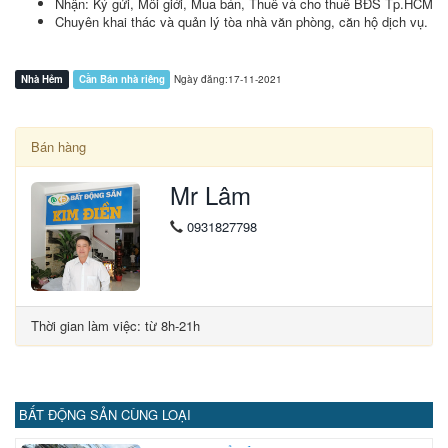
Nhận: Ký gửi, Môi giới, Mua bán, Thuê và cho thuê BĐS Tp.HCM
Chuyên khai thác và quản lý tòa nhà văn phòng, căn hộ dịch vụ.
Nhà Hẻm
Cần Bán nhà riêng
Ngày đăng:17-11-2021
Bán hàng
Mr Lâm
0931827798
Thời gian làm việc: từ 8h-21h
BẤT ĐỘNG SẢN CÙNG LOẠI