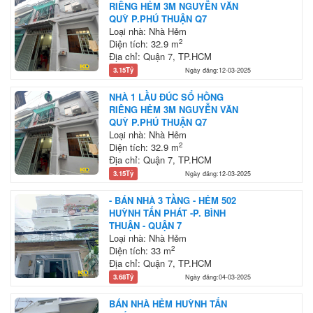
RIÊNG HẺM 3M NGUYỄN VĂN
QUỲ P.PHÚ THUẬN Q7
Loại nhà: Nhà Hẻm
2
Diện tích: 32.9 m
Địa chỉ: Quận 7, TP.HCM
3.15Tỷ
Ngày đăng:12-03-2025
NHÀ 1 LẦU ĐÚC SỔ HỒNG
RIÊNG HẺM 3M NGUYỄN VĂN
QUỲ P.PHÚ THUẬN Q7
Loại nhà: Nhà Hẻm
2
Diện tích: 32.9 m
Địa chỉ: Quận 7, TP.HCM
3.15Tỷ
Ngày đăng:12-03-2025
- BÁN NHÀ 3 TẦNG - HẺM 502
HUỲNH TẤN PHÁT -P. BÌNH
THUẬN - QUẬN 7
Loại nhà: Nhà Hẻm
2
Diện tích: 33 m
Địa chỉ: Quận 7, TP.HCM
3.68Tỷ
Ngày đăng:04-03-2025
BÁN NHÀ HẺM HUỲNH TẤN