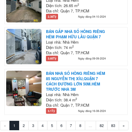
Loại nhà: Nhà Hẻm
2
Diện tích: 26.65 m
Địa chỉ: Quận 7, TP.HCM
2.38Tỷ
Ngày đăng:04-10-2024
BÁN GẤP NHÀ SỔ HỒNG RIÊNG
HẺM PHẠM HỮU LẦU QUẬN 7
Loại nhà: Nhà Hẻm
2
Diện tích: 74 m
Địa chỉ: Quận 7, TP.HCM
3.85Tỷ
Ngày đăng:09-09-2024
BÁN NHÀ SỔ HỒNG RIÊNG HẺM
85 NGUYỄN THỊ XÍU,QUẬN 7
CÁCH ĐƯỜNG LỚN 50M.HẺM
TRƯỚC NHÀ 3M
Loại nhà: Nhà Hẻm
2
Diện tích: 38.4 m
Địa chỉ: Quận 7, TP.HCM
3.1Tỷ
Ngày đăng:16-08-2024
«
1
2
3
4
5
6
7
8
...
82
83
»